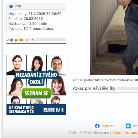
Info
Naposledy:
21.4.2026 22:26:59
Založen:
26.02.2026
Nachatoval:
1.90
hodin
Pozice v TOP:
neumístěna
Její
přátelé
(0)
Adresa profilu:
https://xchat.cz/Janka2010
Vzkaz pro návštěvníky
xchatcz
xc
1999 – 2026 © 42ideas s.r.o.
O nás
|
Reklama