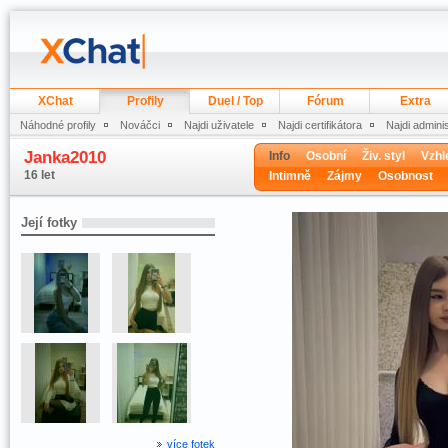
XChat
Profily
Duel / Top
Fórum
Extra
Náhodné profily
Nováčci
Najdi uživatele
Najdi certifikátora
Najdi admini
Janka2010
Info
Osobní
Živ. styl
Vzhl
16 let
Intimně
Zájmy
Osobnost
Její fotky
více fotek