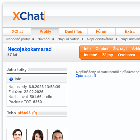
XChat
Profily
Duel / Top
Fórum
Extra
Náhodné profily
Nováčci
Najdi uživatele
Najdi certifikátora
Najdi admini
Necojakokamarad
Info
Osobní
Živ. styl
Vzhl
37 let
Intimně
Zájmy
Osobnost
Jeho fotky
Nepřihlášený uživatel nemůže přidávat 
Zpět na profil
Info
Naposledy:
6.8.2026 13:58:39
Založen:
22.02.2026
Nachatoval:
501.66
hodin
Pozice v TOP:
6350
Jeho
přátelé
(0)