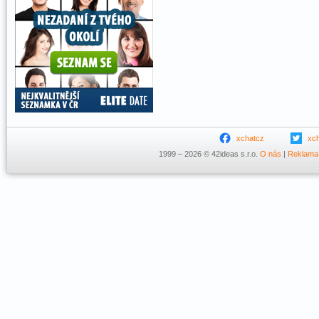
xchatcz
xc
1999 – 2026 © 42ideas s.r.o.
O nás
|
Reklama