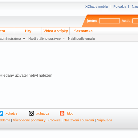
XChat v mobilu
|
Fotoalba
|
Náp
jméno
heslo
tra
Hry
Videa a vtípky
Seznamka
 administrátora
Najdi stálého správce
Najdi podle emailu
Hledaný uživatel nebyl nalezen.
xchatcz
xchat.cz
blog
eklama
|
Všeobecné podmínky
|
Cookies
|
Nastavení soukromí
|
Nápověda