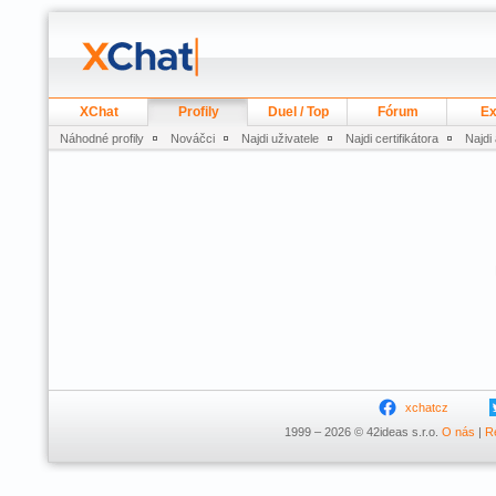
XChat
Profily
Duel / Top
Fórum
Ex
Náhodné profily
Nováčci
Najdi uživatele
Najdi certifikátora
Najdi
xchatcz
1999 – 2026 © 42ideas s.r.o.
O nás
|
R