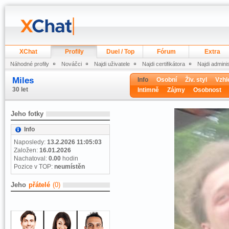
XChat
Profily
Duel / Top
Fórum
Extra
Náhodné profily
Nováčci
Najdi uživatele
Najdi certifikátora
Najdi admini
Miles
Info
Osobní
Živ. styl
Vzhl
30 let
Intimně
Zájmy
Osobnost
Jeho fotky
Info
Naposledy:
13.2.2026 11:05:03
Založen:
16.01.2026
Nachatoval:
0.00
hodin
Pozice v TOP:
neumístěn
Jeho
přátelé
(0)