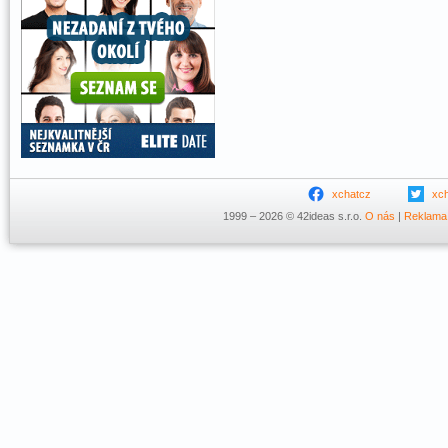
xchatcz
xc
1999 – 2026 © 42ideas s.r.o.
O nás
|
Reklama