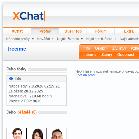
XChat
Profily
Duel / Top
Fórum
Extra
Náhodné profily
Nováčci
Najdi uživatele
Najdi certifikátora
Najdi admini
trecime
Info
Osobní
Živ. styl
Vzhl
Intimně
Zájmy
Osobnost
Jeho fotky
Nepřihlášený uživatel nemůže přidávat 
Zpět na profil
Info
Naposledy:
7.8.2026 02:15:21
Založen:
28.12.2025
Nachatoval:
210.68
hodin
Pozice v TOP:
9620
Jeho
přátelé
(0)