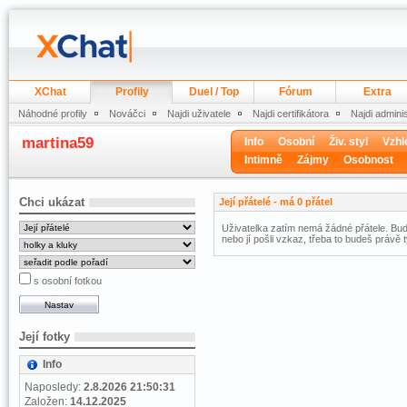
XChat
Profily
Duel / Top
Fórum
Extra
Náhodné profily
Nováčci
Najdi uživatele
Najdi certifikátora
Najdi admini
martina59
Info
Osobní
Živ. styl
Vzhl
Intimně
Zájmy
Osobnost
Chci ukázat
Její přátelé - má 0 přátel
Uživatelka zatím nemá žádné přátele. Buď 
nebo jí pošli vzkaz, třeba to budeš právě t
s osobní fotkou
Její fotky
Info
Naposledy:
2.8.2026 21:50:31
Založen:
14.12.2025