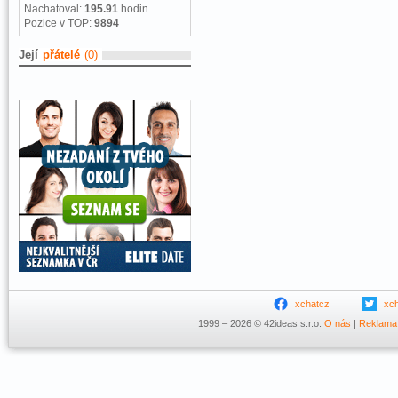
Nachatoval:
195.91
hodin
Pozice v TOP:
9894
Její
přátelé
(0)
xchatcz
xc
1999 – 2026 © 42ideas s.r.o.
O nás
|
Reklama