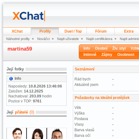
XChat
Profily
Duel / Top
Fórum
Extra
Náhodné profily
Nováčci
Najdi uživatele
Najdi certifikátora
Najdi admini
martina59
Info
Osobní
Živ. styl
Vzhl
Intimně
Zájmy
Osobnost
Její fotky
Seznámení
Info
Rád bych
-
Aktuálně jsem
-
Naposledy:
10.8.2026 13:46:06
Založen:
14.12.2025
Nachatoval:
203.09
hodin
Požadavky na ideální protějšek
Pozice v TOP:
9761
Věk
-
Její
přátelé
(0)
Výška
-
Postava
-
Vlasy
-
Barva vlasů
-
Barva očí
-