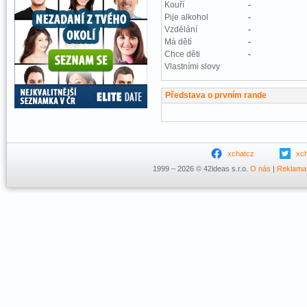
Kouří
-
Pije alkohol
-
Vzdělání
-
Má děti
-
Chce děti
-
Vlastními slovy
Představa o prvním rande
xchatcz
xc
1999 – 2026 © 42ideas s.r.o.
O nás
|
Reklama