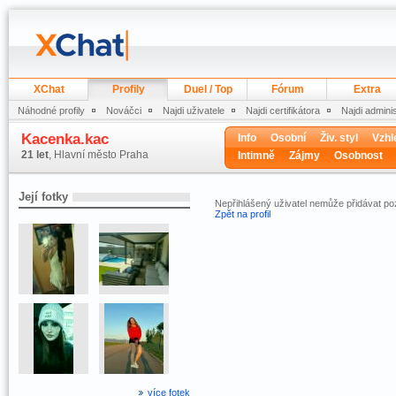
XChat
Profily
Duel / Top
Fórum
Extra
Náhodné profily
Nováčci
Najdi uživatele
Najdi certifikátora
Najdi admini
Kacenka.kac
Info
Osobní
Živ. styl
Vzhl
21 let
, Hlavní město Praha
Intimně
Zájmy
Osobnost
Její fotky
Nepřihlášený uživatel nemůže přidávat 
Zpět na profil
více fotek