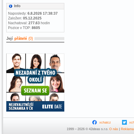
Info
Naposledy:
6.8.2026 17:38:37
Založen:
05.12.2025
Nachatoval:
277.63
hodin
Pozice v TOP:
8605
Její
přátelé
(0)
xchatcz
xc
1999 – 2026 © 42ideas s.r.o.
O nás
|
Reklama