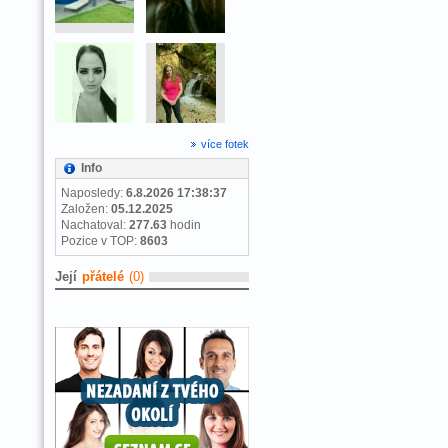
více fotek
Info
Naposledy:
6.8.2026 17:38:37
Založen:
05.12.2025
Nachatoval:
277.63
hodin
Pozice v TOP:
8603
Její
přátelé
(0)