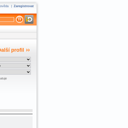
ověda
|
Zaregistrovat
alší profil
atuje