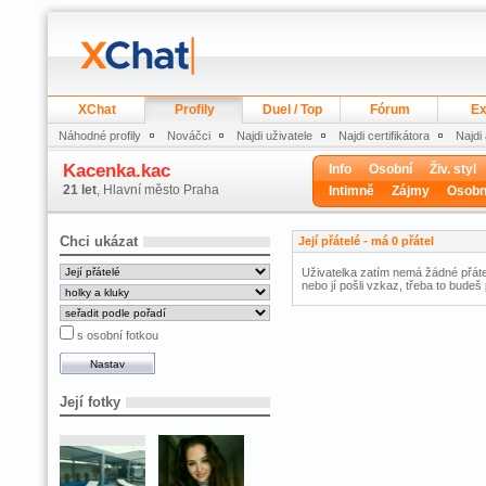
XChat
Profily
Duel / Top
Fórum
Ex
Náhodné profily
Nováčci
Najdi uživatele
Najdi certifikátora
Najdi
Kacenka.kac
Info
Osobní
Živ. styl
21 let
, Hlavní město Praha
Intimně
Zájmy
Osobn
Chci ukázat
Její přátelé - má 0 přátel
Uživatelka zatím nemá žádné přátel
nebo jí pošli vzkaz, třeba to budeš 
s osobní fotkou
Její fotky