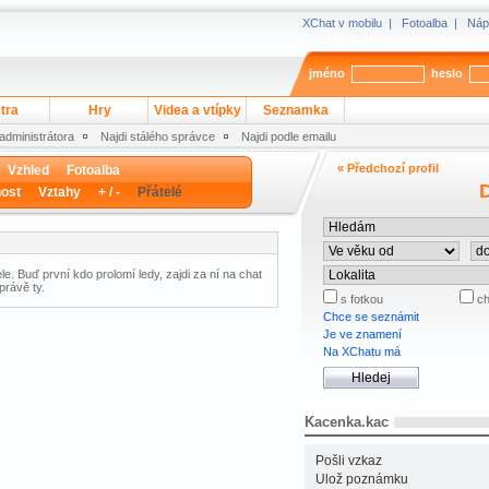
XChat v mobilu
|
Fotoalba
|
Náp
jméno
heslo
tra
Hry
Videa a vtípky
Seznamka
 administrátora
Najdi stálého správce
Najdi podle emailu
« Předchozí profil
Vzhled
Fotoalba
D
ost
Vztahy
+ / -
Přátelé
e. Buď první kdo prolomí ledy, zajdi za ní na chat
právě ty.
s fotkou
ch
Chce se seznámit
Je ve znamení
Na XChatu má
Kacenka.kac
Pošli vzkaz
Ulož poznámku