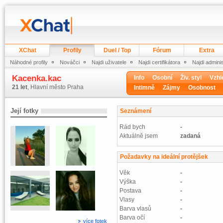
XChat
Profily
Duel / Top
Fórum
Extra
Náhodné profily
Nováčci
Najdi uživatele
Najdi certifikátora
Najdi admini
Kacenka.kac
Info
Osobní
Živ. styl
Vzhl
21 let
, Hlavní město Praha
Intimně
Zájmy
Osobnost
Její fotky
Seznámení
Rád bych
-
Aktuálně jsem
zadaná
Požadavky na ideální protějšek
Věk
-
Výška
-
Postava
-
Vlasy
-
Barva vlasů
-
Barva očí
-
více fotek