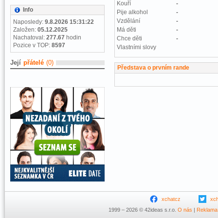
Kouří
-
Info
Pije alkohol
-
Vzdělání
-
Naposledy:
9.8.2026 15:31:22
Založen:
05.12.2025
Má děti
-
Nachatoval:
277.67
hodin
Chce děti
-
Pozice v TOP:
8597
Vlastními slovy
Její
přátelé
(0)
Představa o prvním rande
xchatcz
xc
1999 – 2026 © 42ideas s.r.o.
O nás
|
Reklama