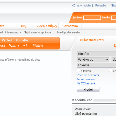
XChat v mobilu
|
Fotoalba
|
Náp
jméno
heslo
tra
Hry
Videa a vtípky
Seznamka
 administrátora
Najdi stálého správce
Najdi podle emailu
« Předchozí profil
Vzhled
Fotoalba
D
ost
Vztahy
+ / -
Přátelé
vat přátele a nepadli mu do oka
s fotkou
ch
Chce se seznámit
Je ve znamení
Na XChatu má
Kacenka.kac
Pošli vzkaz
Ulož poznámku