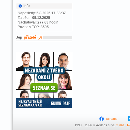
Info
Naposledy:
6.8.2026 17:38:37
Založen:
05.12.2025
Nachatoval:
277.63
hodin
Pozice v TOP:
8595
Její
přátelé
(0)
xchatcz
1999 – 2026 © 42ideas s.r.o.
O nás
|
R