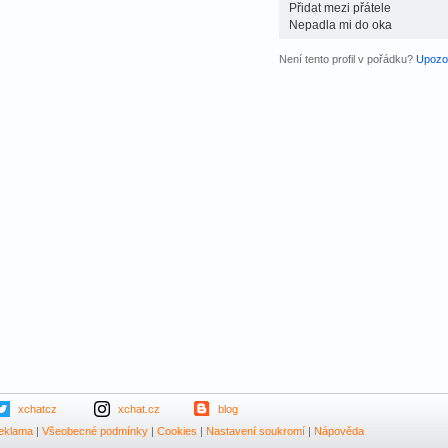
Přidat mezi přátele
Nepadla mi do oka
Není tento profil v pořádku?
Upozor
xchatcz
xchat.cz
blog
eklama
|
Všeobecné podmínky
|
Cookies
|
Nastavení soukromí
|
Nápověda