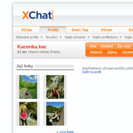
XChat
Profily
Duel / Top
Fórum
Ex
Náhodné profily
Nováčci
Najdi uživatele
Najdi certifikátora
Najdi
Kacenka.kac
Info
Osobní
Živ. styl
21 let
, Hlavní město Praha
Intimně
Zájmy
Osobn
Její fotky
Nepřihlášený uživatel nemůže přidá
Zpět na profil
více fotek