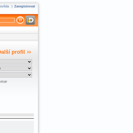
ověda
|
Zaregistrovat
alší profil
atuje