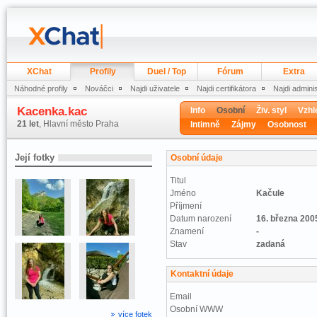
XChat
Profily
Duel / Top
Fórum
Extra
Náhodné profily
Nováčci
Najdi uživatele
Najdi certifikátora
Najdi admini
Kacenka.kac
Info
Osobní
Živ. styl
Vzhl
21 let
, Hlavní město Praha
Intimně
Zájmy
Osobnost
Její fotky
Osobní údaje
Titul
Jméno
Kačule
Příjmení
Datum narození
16. března 200
Znamení
-
Stav
zadaná
Kontaktní údaje
Email
Osobní WWW
více fotek