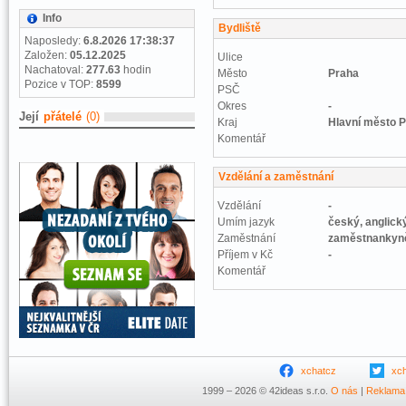
Info
Bydliště
Naposledy:
6.8.2026 17:38:37
Založen:
05.12.2025
Ulice
Nachatoval:
277.63
hodin
Město
Praha
Pozice v TOP:
8599
PSČ
Okres
-
Její
přátelé
(0)
Kraj
Hlavní město 
Komentář
Vzdělání a zaměstnání
Vzdělání
-
Umím jazyk
český, anglick
Zaměstnání
zaměstnankyn
Příjem v Kč
-
Komentář
xchatcz
xc
1999 – 2026 © 42ideas s.r.o.
O nás
|
Reklama