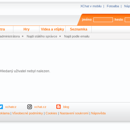
XChat v mobilu
|
Fotoalba
|
Náp
jméno
heslo
tra
Hry
Videa a vtípky
Seznamka
 administrátora
Najdi stálého správce
Najdi podle emailu
Hledaný uživatel nebyl nalezen.
xchatcz
xchat.cz
blog
eklama
|
Všeobecné podmínky
|
Cookies
|
Nastavení soukromí
|
Nápověda