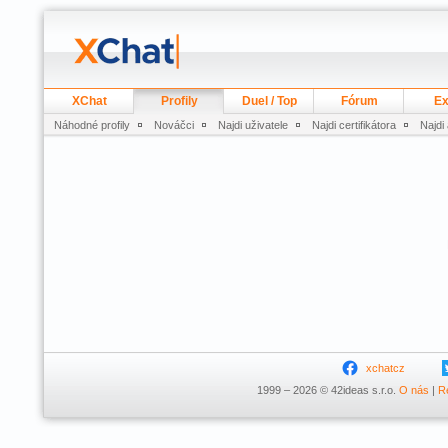
XChat
Profily
Duel / Top
Fórum
Ex
Náhodné profily
Nováčci
Najdi uživatele
Najdi certifikátora
Najdi
xchatcz
1999 – 2026 © 42ideas s.r.o.
O nás
|
R