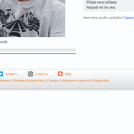
Přidat mezi přátele
Nepadl mi do oka
Není tento profil v pořádku?
Upozor
mca39
xchatcz
xchat.cz
blog
eklama
|
Všeobecné podmínky
|
Cookies
|
Nastavení soukromí
|
Nápověda