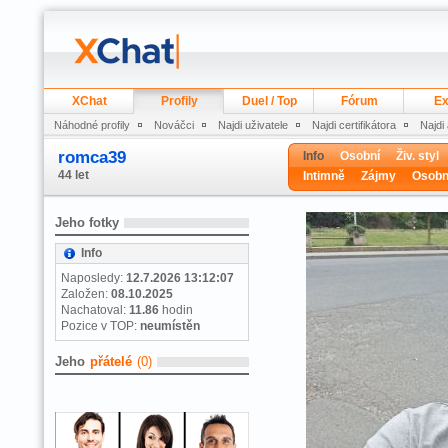
XChat
Profily
Duel / Top
Fórum
Ex
Náhodné profily
Nováčci
Najdi uživatele
Najdi certifikátora
Najdi
romca39
Info
Osobní
Živ. styl
44 let
Intimně
Zájmy
Osobn
Jeho fotky
Info
Naposledy:
12.7.2026 13:12:07
Založen:
08.10.2025
Nachatoval:
11.86
hodin
Pozice v TOP:
neumístěn
Jeho
přátelé
(0)