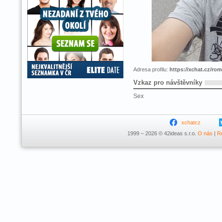
Adresa profilu:
https://xchat.cz/ro
Vzkaz pro návštěvníky
Sex
xchatcz
1999 – 2026 © 42ideas s.r.o.
O nás
|
R