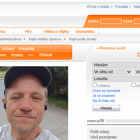
XChat v mobilu
|
Fotoalba
|
Náp
jméno
heslo
tra
Hry
Videa a vtípky
Seznamka
 administrátora
Najdi stálého správce
Najdi podle emailu
« Předchozí profil
Vzhled
Fotoalba
D
ost
Vztahy
+ / -
Přátelé
s fotkou
ch
Chce se seznámit
Je ve znamení
Na XChatu má
romca39
Pošli vzkaz
Ulož poznámku