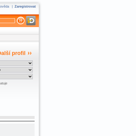
ověda
|
Zaregistrovat
alší profil
atuje