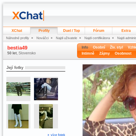
XChat
Profily
Duel / Top
Fórum
Extra
Náhodné profily
Nováčci
Najdi uživatele
Najdi certifikátora
Najdi admini
bestia49
Info
Osobní
Živ. styl
Vzhl
50 let
, Slovensko
Intimně
Zájmy
Osobnost
Její fotky
více fotek