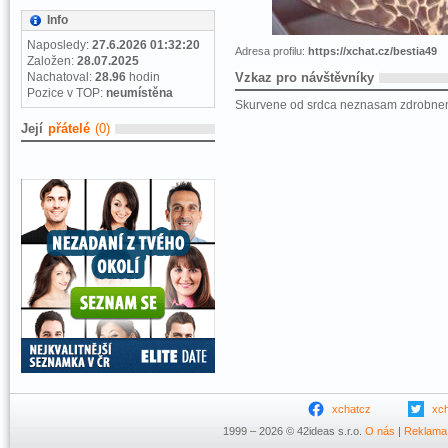
Info
Naposledy:
27.6.2026 01:32:20
Adresa profilu:
https://xchat.cz/bestia49
Založen:
28.07.2025
Nachatoval:
28.96
hodin
Vzkaz pro návštěvníky
Pozice v TOP:
neumístěna
Skurvene od srdca neznasam zdrobnenin
Její
přátelé
(0)
xchatcz
xc
1999 – 2026 © 42ideas s.r.o.
O nás
|
Reklama