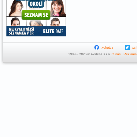
xchatcz
xc
1999 – 2026 © 42ideas s.r.o.
O nás
|
Reklama