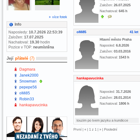
Založen:
26.07.2025
Nachatoval:
645 h
více fotek
Info
Naposledy:
10.7.2026 22:53:39
oMi85
41 let
Založen:
17.07.2025
Hlavní město Praha
Nachatoval:
19.30
hodin
Naposled:
6.8.2026
Pozice v TOP:
neumístěna
Založen:
03.03.2016
Nachatoval:
1543 h
Její
přátelé
(7)
Dagmara
Janek2000
hankapavucinka
Snowman
pepepe56
Naposled:
31.7.2026
oMi85
Založen:
28.01.2014
Robin33
Nachatoval:
1806 h
hankapavucinka
touzim po tvem jazyku a kundicce
První |
«
| 1 z 1 |
»
| Poslední