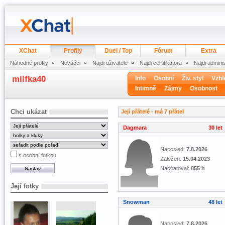
XChat
Profily
Duel / Top
Fórum
Extra
Náhodné profily
Nováčci
Najdi uživatele
Najdi certifikátora
Najdi admini
milfka40
Info
Osobní
Živ. styl
Vzhl
Intimně
Zájmy
Osobnost
Chci ukázat
Její přátelé - má 7 přátel
Dagmara
30 let
Naposled:
7.8.2026
s osobní fotkou
Založen:
15.04.2023
Nachatoval:
855 h
Její fotky
Snowman
48 let
Naposled:
7.8.2026