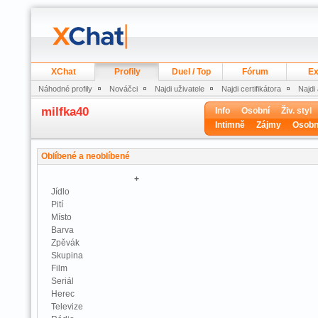
XChat
Profily
Duel / Top
Fórum
Ex
Náhodné profily
Nováčci
Najdi uživatele
Najdi certifikátora
Najdi
milfka40
Info
Osobní
Živ. styl
Intimně
Zájmy
Osobn
Oblíbené a neoblíbené
+
Jídlo
Pití
Místo
Barva
Zpěvák
Skupina
Film
Seriál
Herec
Televize