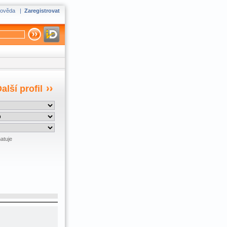
ověda
|
Zaregistrovat
alší profil
atuje