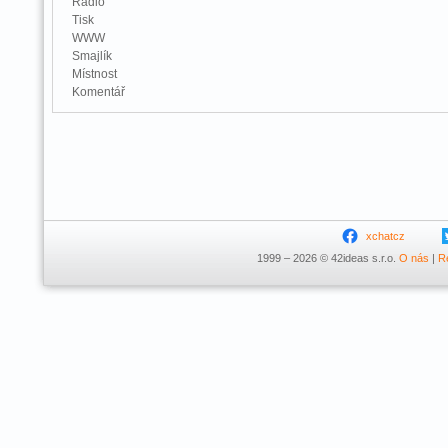
Rádio
Tisk
WWW
Smajlík
Místnost
Komentář
xchatcz
1999 – 2026 © 42ideas s.r.o.
O nás
|
R