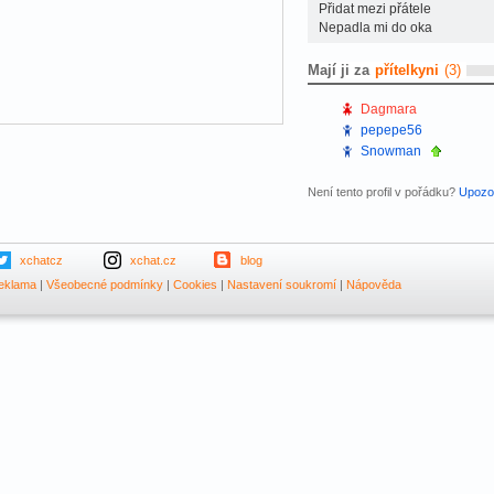
Přidat mezi přátele
Nepadla mi do oka
Mají ji za
přítelkyni
(3)
Dagmara
pepepe56
Snowman
Není tento profil v pořádku?
Upozor
xchatcz
xchat.cz
blog
eklama
|
Všeobecné podmínky
|
Cookies
|
Nastavení soukromí
|
Nápověda