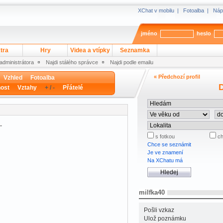
XChat v mobilu
|
Fotoalba
|
Náp
jméno
heslo
tra
Hry
Videa a vtípky
Seznamka
 administrátora
Najdi stálého správce
Najdi podle emailu
« Předchozí profil
Vzhled
Fotoalba
D
ost
Vztahy
+ / -
Přátelé
-
s fotkou
ch
Chce se seznámit
Je ve znamení
Na XChatu má
milfka40
Pošli vzkaz
Ulož poznámku