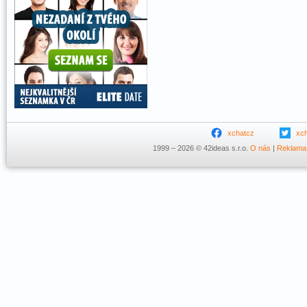
xchatcz
xc
1999 – 2026 © 42ideas s.r.o.
O nás
|
Reklama