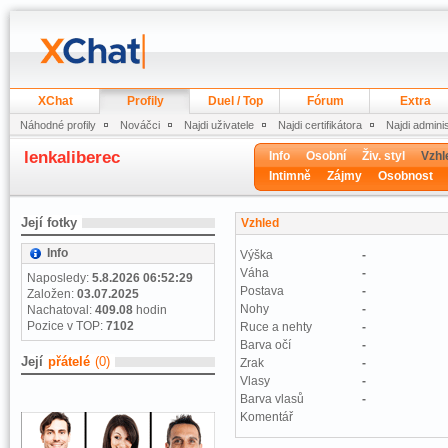
XChat
Profily
Duel / Top
Fórum
Extra
Náhodné profily
Nováčci
Najdi uživatele
Najdi certifikátora
Najdi admini
lenkaliberec
Info
Osobní
Živ. styl
Vzhl
Intimně
Zájmy
Osobnost
Její fotky
Vzhled
Info
Výška
-
Váha
-
Naposledy:
5.8.2026 06:52:29
Postava
-
Založen:
03.07.2025
Nohy
-
Nachatoval:
409.08
hodin
Pozice v TOP:
7102
Ruce a nehty
-
Barva očí
-
Její
přátelé
(0)
Zrak
-
Vlasy
-
Barva vlasů
-
Komentář