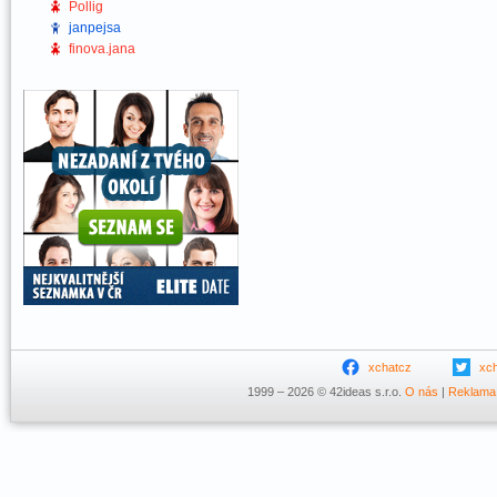
Pollig
janpejsa
finova.jana
xchatcz
xc
1999 – 2026 © 42ideas s.r.o.
O nás
|
Reklama