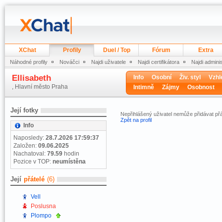
XChat
Profily
Duel / Top
Fórum
Extra
Náhodné profily
Nováčci
Najdi uživatele
Najdi certifikátora
Najdi admini
Ellisabeth
Info
Osobní
Živ. styl
Vzhl
, Hlavní město Praha
Intimně
Zájmy
Osobnost
Její fotky
Nepřihlášený uživatel nemůže přidávat přá
Zpět na profil
Info
Naposledy:
28.7.2026 17:59:37
Založen:
09.06.2025
Nachatoval:
79.59
hodin
Pozice v TOP:
neumístěna
Její
přátelé
(6)
Vell
Poslusna
Plompo