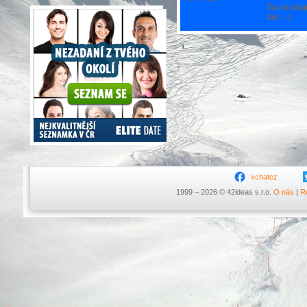
Zachraňuju
tak :- )
xchatcz
1999 – 2026 © 42ideas s.r.o.
O nás
|
R