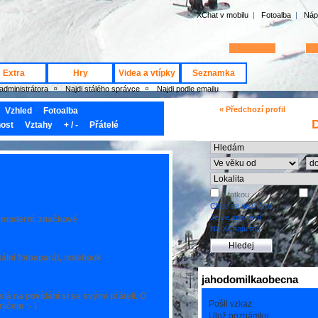
XChat v mobilu
|
Fotoalba
|
Náp
jméno
heslo
Extra
Hry
Videa a vtípky
Seznamka
 administrátora
Najdi stálého správce
Najdi podle emailu
« Předchozí profil
Vzhled
Fotoalba
D
ost
Vztahy
+ / -
Přátelé
s fotkou
ch
Chce se seznámit
Je ve znamení
, moderní, značkové
Na XChatu má
itální fotoaparát, notebook
jahodomilkaobecna
lá na povídání si se svými přáteli. O
Pošli vzkaz
ničem :- )
Ulož poznámku