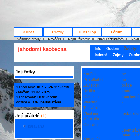
XChat
Profily
Duel / Top
Fórum
Náhodné profily
Nováčci
Najdi uživatele
Najdi certifikátora
Najdi
jahodomilkaobecna
Info
Osobní
Živ. styl
Intimně
Zájmy
Osobn
Její fotky
Kouřím
ne
Piju alkohol
ne
Závislosti
práce
Naposledy:
30.7.2026 11:34:19
Bydlím
sama
Založen:
11.04.2025
Oblečení
sportovní
Nachatoval:
10.95
hodin
Pozice v TOP:
neumístěna
Piercing
-
Tetování
Vlastním
mobil, dig
Její
přátelé
(1)
Mám děti
-
Chci děti
-
karavan3
Jsem závis
něčem i o 
Komentář