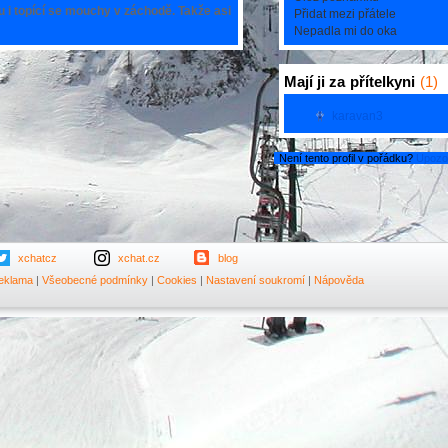
 i topící se mouchy v záchodě. Takže asi
Přidat mezi přátele
Nepadla mi do oka
Mají ji za
přítelkyni
(1)
karavan3
Není tento profil v pořádku?
Upozor
xchatcz
xchat.cz
blog
eklama
|
Všeobecné podmínky
|
Cookies
|
Nastavení soukromí
|
Nápověda