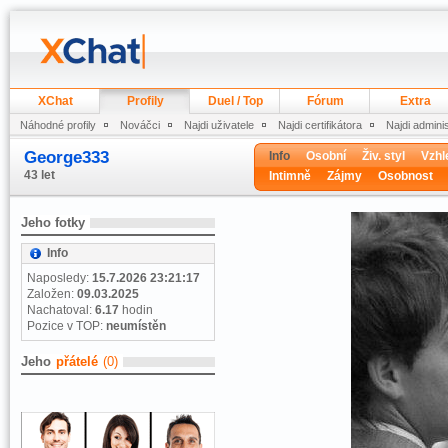
XChat
Profily
Duel / Top
Fórum
Extra
Náhodné profily
Nováčci
Najdi uživatele
Najdi certifikátora
Najdi admini
George333
Info
Osobní
Živ. styl
Vzhl
43 let
Intimně
Zájmy
Osobnost
Jeho fotky
Info
Naposledy:
15.7.2026 23:21:17
Založen:
09.03.2025
Nachatoval:
6.17
hodin
Pozice v TOP:
neumístěn
Jeho
přátelé
(0)