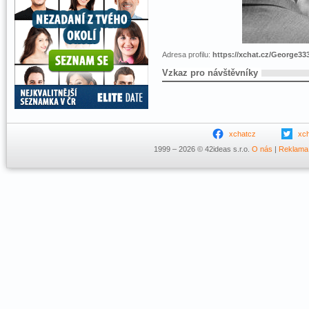
Adresa profilu:
https://xchat.cz/George33
Vzkaz pro návštěvníky
xchatcz
xc
1999 – 2026 © 42ideas s.r.o.
O nás
|
Reklama