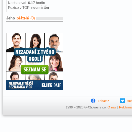
Nachatoval:
6.17
hodin
Pozice v TOP:
neumístěn
Jeho
přátelé
(0)
xchatcz
xc
1999 – 2026 © 42ideas s.r.o.
O nás
|
Reklama