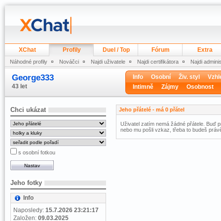
XChat
Profily
Duel / Top
Fórum
Extra
Náhodné profily
Nováčci
Najdi uživatele
Najdi certifikátora
Najdi admini
George333
Info
Osobní
Živ. styl
Vzhl
43 let
Intimně
Zájmy
Osobnost
Chci ukázat
Jeho přátelé - má 0 přátel
Uživatel zatím nemá žádné přátele. Buď pr
nebo mu pošli vzkaz, třeba to budeš právě
s osobní fotkou
Jeho fotky
Info
Naposledy:
15.7.2026 23:21:17
Založen:
09.03.2025