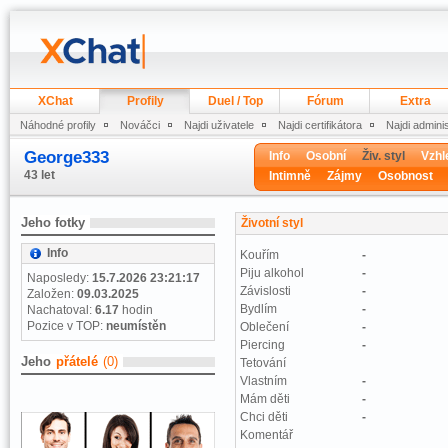
XChat
Profily
Duel / Top
Fórum
Extra
Náhodné profily
Nováčci
Najdi uživatele
Najdi certifikátora
Najdi admini
George333
Info
Osobní
Živ. styl
Vzhl
43 let
Intimně
Zájmy
Osobnost
Jeho fotky
Životní styl
Info
Kouřím
-
Piju alkohol
-
Naposledy:
15.7.2026 23:21:17
Závislosti
-
Založen:
09.03.2025
Bydlím
-
Nachatoval:
6.17
hodin
Pozice v TOP:
neumístěn
Oblečení
-
Piercing
-
Jeho
přátelé
(0)
Tetování
Vlastním
-
Mám děti
-
Chci děti
-
Komentář