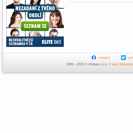
xchatcz
xc
1999 – 2026 © 42ideas s.r.o.
O nás
|
Reklama