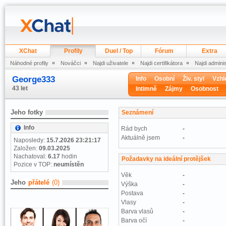
XChat
Profily
Duel / Top
Fórum
Extra
Náhodné profily
Nováčci
Najdi uživatele
Najdi certifikátora
Najdi admini
George333
Info
Osobní
Živ. styl
Vzhl
43 let
Intimně
Zájmy
Osobnost
Jeho fotky
Seznámení
Info
Rád bych
-
Aktuálně jsem
-
Naposledy:
15.7.2026 23:21:17
Založen:
09.03.2025
Nachatoval:
6.17
hodin
Požadavky na ideální protějšek
Pozice v TOP:
neumístěn
Věk
-
Jeho
přátelé
(0)
Výška
-
Postava
-
Vlasy
-
Barva vlasů
-
Barva očí
-