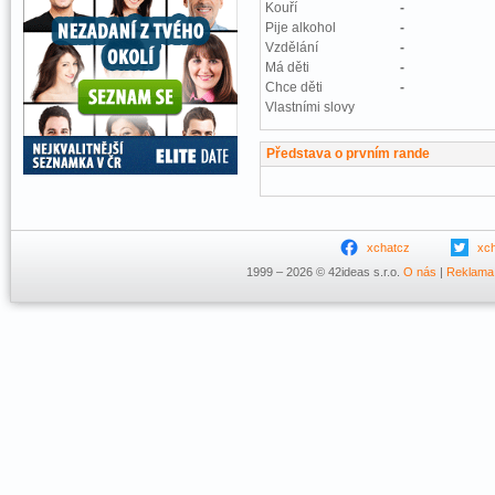
Kouří
-
Pije alkohol
-
Vzdělání
-
Má děti
-
Chce děti
-
Vlastními slovy
Představa o prvním rande
xchatcz
xc
1999 – 2026 © 42ideas s.r.o.
O nás
|
Reklama