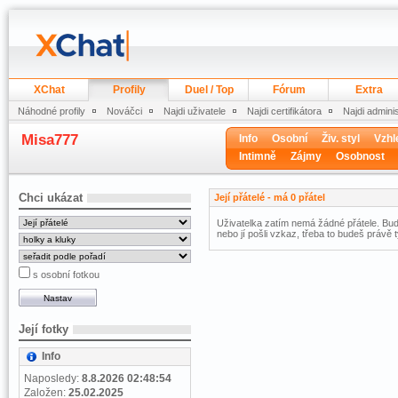
XChat
Profily
Duel / Top
Fórum
Extra
Náhodné profily
Nováčci
Najdi uživatele
Najdi certifikátora
Najdi admini
Misa777
Info
Osobní
Živ. styl
Vzhl
Intimně
Zájmy
Osobnost
Chci ukázat
Její přátelé - má 0 přátel
Uživatelka zatím nemá žádné přátele. Buď 
nebo jí pošli vzkaz, třeba to budeš právě t
s osobní fotkou
Její fotky
Info
Naposledy:
8.8.2026 02:48:54
Založen:
25.02.2025