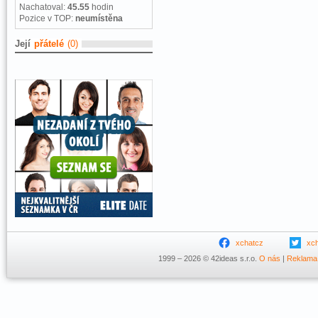
Nachatoval:
45.55
hodin
Pozice v TOP:
neumístěna
Její
přátelé
(0)
xchatcz
xc
1999 – 2026 © 42ideas s.r.o.
O nás
|
Reklama