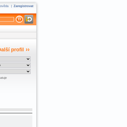
ověda
|
Zaregistrovat
alší profil
atuje