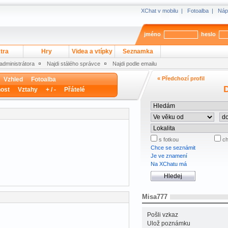
XChat v mobilu
|
Fotoalba
|
Náp
jméno
heslo
tra
Hry
Videa a vtípky
Seznamka
 administrátora
Najdi stálého správce
Najdi podle emailu
« Předchozí profil
Vzhled
Fotoalba
D
ost
Vztahy
+ / -
Přátelé
s fotkou
ch
Chce se seznámit
Je ve znamení
Na XChatu má
Misa777
Pošli vzkaz
Ulož poznámku