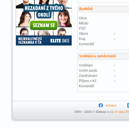
Bydliště
Ulice
Město
PSČ
Okres
-
Kraj
-
Komentář
Vzdělání a zaměstnání
Vzdělání
-
Umím jazyk
-
Zaměstnání
-
Příjem v Kč
-
Komentář
xchatcz
1999 – 2026 © 42ideas s.r.o.
O nás
|
R