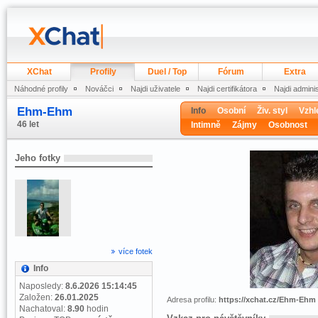
XChat
Profily
Duel / Top
Fórum
Extra
Náhodné profily
Nováčci
Najdi uživatele
Najdi certifikátora
Najdi admini
Ehm-Ehm
Info
Osobní
Živ. styl
Vzhl
46 let
Intimně
Zájmy
Osobnost
Jeho fotky
více fotek
Info
Naposledy:
8.6.2026 15:14:45
Založen:
26.01.2025
Adresa profilu:
https://xchat.cz/Ehm-Ehm
Nachatoval:
8.90
hodin