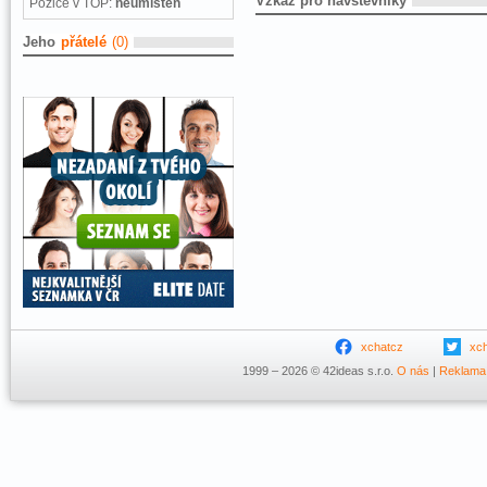
Vzkaz pro návštěvníky
Pozice v TOP:
neumístěn
Jeho
přátelé
(0)
xchatcz
xc
1999 – 2026 © 42ideas s.r.o.
O nás
|
Reklama