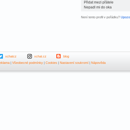
Přidat mezi přátele
Nepadl mi do oka
Není tento profil v pořádku?
Upozor
xchatcz
xchat.cz
blog
eklama
|
Všeobecné podmínky
|
Cookies
|
Nastavení soukromí
|
Nápověda