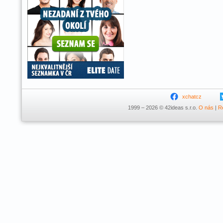
xchatcz
1999 – 2026 © 42ideas s.r.o.
O nás
|
R