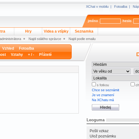
XChat v mobilu
|
Fotoalba
|
Náp
jméno
heslo
tra
Hry
Videa a vtípky
Seznamka
 administrátora
Najdi stálého správce
Najdi podle emailu
Vzhled
Fotoalba
D
ost
Vztahy
+ / -
Přátelé
s fotkou
ch
Chce se seznámit
Je ve znamení
Na XChatu má
Leoguma
Pošli vzkaz
Ulož poznámku