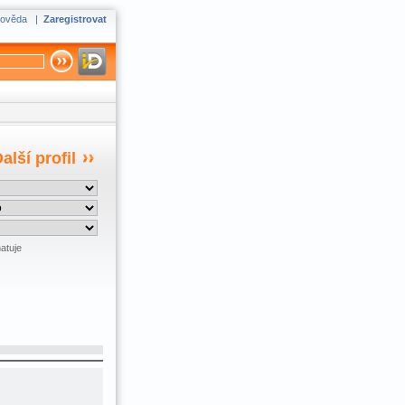
ověda
|
Zaregistrovat
alší profil
atuje