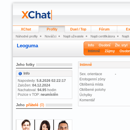
XChat
Profily
Duel / Top
Fórum
Ex
Náhodné profily
Nováčci
Najdi uživatele
Najdi certifikátora
Najdi
Leoguma
Info
Osobní
Živ. styl
Intimně
Zájmy
Osobn
Jeho fotky
Intimně
Info
Sex. orientace
-
Erotogenní zóny
Naposledy:
5.8.2026 02:22:17
Oblíbená místa
Založen:
04.12.2024
Oblíbené polohy
Nachatoval:
94.95
hodin
Pozice v TOP:
neumístěn
Úchylky
Komentář
Jeho
přátelé
(0)