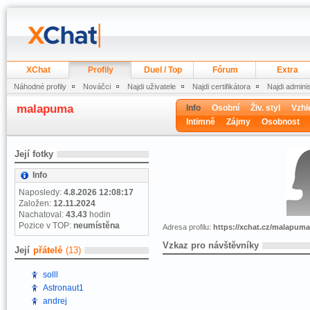
XChat
Profily
Duel / Top
Fórum
Extra
Náhodné profily
Nováčci
Najdi uživatele
Najdi certifikátora
Najdi admini
malapuma
Info
Osobní
Živ. styl
Vzhl
Intimně
Zájmy
Osobnost
Její fotky
Info
Naposledy:
4.8.2026 12:08:17
Založen:
12.11.2024
Nachatoval:
43.43
hodin
Pozice v TOP:
neumístěna
Adresa profilu:
https://xchat.cz/malapuma
Vzkaz pro návštěvníky
Její
přátelé
(13)
solll
Astronaut1
andrej