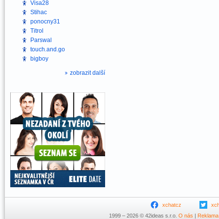
Visa28
Stihac
ponocny31
Titrol
Parswal
touch.and.go
bigboy
zobrazit další
xchatcz
xc
1999 – 2026 © 42ideas s.r.o.
O nás
|
Reklama