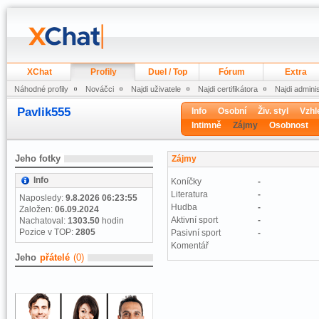
XChat
Profily
Duel / Top
Fórum
Extra
Náhodné profily
Nováčci
Najdi uživatele
Najdi certifikátora
Najdi admini
Pavlik555
Info
Osobní
Živ. styl
Vzhl
Intimně
Zájmy
Osobnost
Jeho fotky
Zájmy
Info
Koníčky
-
Literatura
-
Naposledy:
9.8.2026 06:23:55
Hudba
-
Založen:
06.09.2024
Aktivní sport
-
Nachatoval:
1303.50
hodin
Pozice v TOP:
2805
Pasivní sport
-
Komentář
Jeho
přátelé
(0)