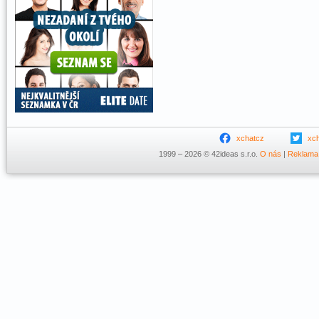
xchatcz
xc
1999 – 2026 © 42ideas s.r.o.
O nás
|
Reklama