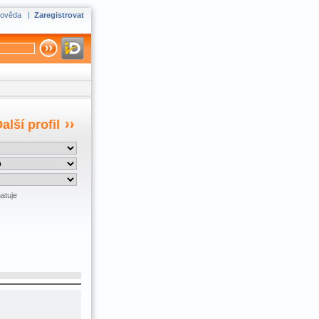
ověda
|
Zaregistrovat
alší profil
atuje