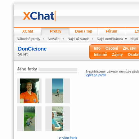
XChat
Profily
Duel / Top
Fórum
Ex
Náhodné profily
Nováčci
Najdi uživatele
Najdi certifikátora
Najdi
DonCicione
Info
Osobní
Živ. styl
50 let
Intimně
Zájmy
Osobn
Jeho fotky
Nepřihlášený uživatel nemůže přidá
Zpět na profil
více fotek