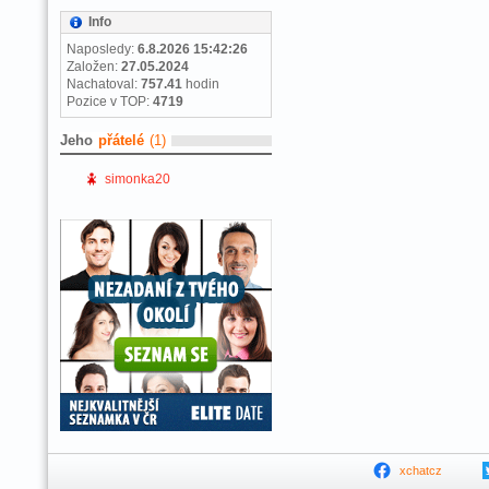
Info
Naposledy:
6.8.2026 15:42:26
Založen:
27.05.2024
Nachatoval:
757.41
hodin
Pozice v TOP:
4719
Jeho
přátelé
(1)
simonka20
xchatcz