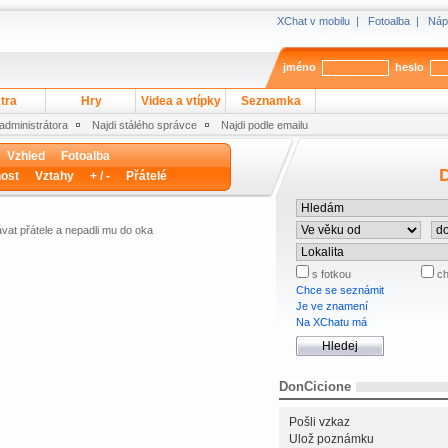
XChat v mobilu
|
Fotoalba
|
Náp
jméno
heslo
tra
Hry
Videa a vtípky
Seznamka
 administrátora
Najdi stálého správce
Najdi podle emailu
Vzhled
Fotoalba
D
ost
Vztahy
+ / -
Přátelé
vat přátele a nepadli mu do oka
s fotkou
ch
Chce se seznámit
Je ve znamení
Na XChatu má
DonCicione
Pošli vzkaz
Ulož poznámku