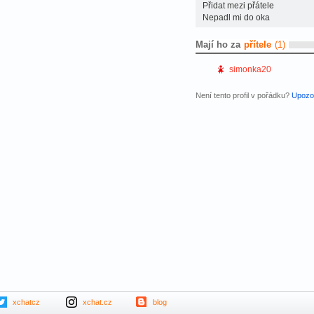
Přidat mezi přátele
Nepadl mi do oka
Mají ho za
přítele
(1)
simonka20
Není tento profil v pořádku?
Upozor
xchatcz
xchat.cz
blog