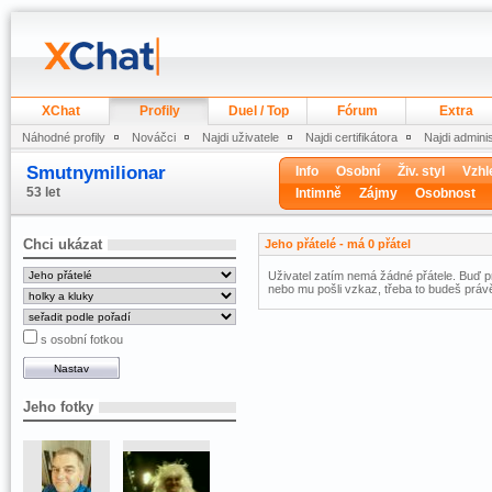
XChat
Profily
Duel / Top
Fórum
Extra
Náhodné profily
Nováčci
Najdi uživatele
Najdi certifikátora
Najdi admini
Smutnymilionar
Info
Osobní
Živ. styl
Vzhl
53 let
Intimně
Zájmy
Osobnost
Chci ukázat
Jeho přátelé - má 0 přátel
Uživatel zatím nemá žádné přátele. Buď pr
nebo mu pošli vzkaz, třeba to budeš právě
s osobní fotkou
Jeho fotky