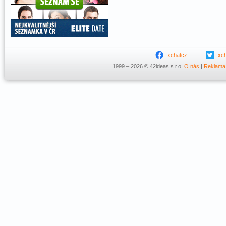
xchatcz
xc
1999 – 2026 © 42ideas s.r.o.
O nás
|
Reklama