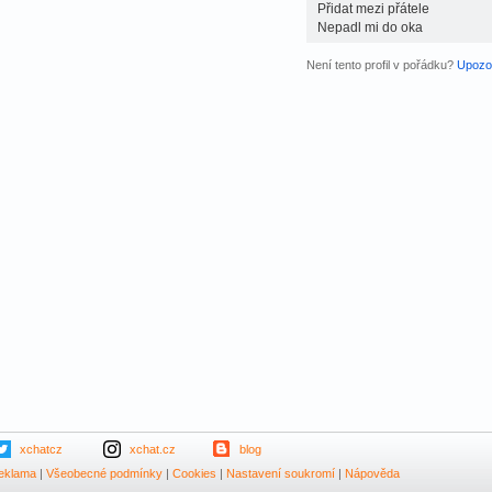
Přidat mezi přátele
Nepadl mi do oka
Není tento profil v pořádku?
Upozor
xchatcz
xchat.cz
blog
eklama
|
Všeobecné podmínky
|
Cookies
|
Nastavení soukromí
|
Nápověda