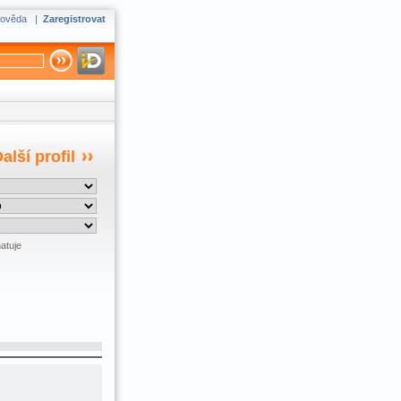
ověda
|
Zaregistrovat
alší profil
atuje