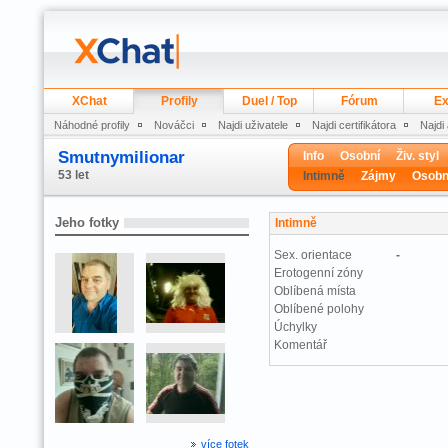
XChat
Profily
Duel / Top
Fórum
Ex
Náhodné profily
Nováčci
Najdi uživatele
Najdi certifikátora
Najdi
Smutnymilionar
Info
Osobní
Živ. styl
53 let
Intimně
Zájmy
Osobn
Jeho fotky
Intimně
Sex. orientace
-
Erotogenní zóny
Oblíbená místa
Oblíbené polohy
Úchylky
Komentář
více fotek