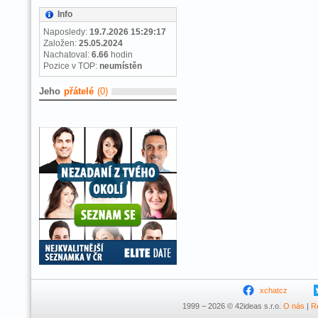
Info
Naposledy:
19.7.2026 15:29:17
Založen:
25.05.2024
Nachatoval:
6.66
hodin
Pozice v TOP:
neumístěn
Jeho
přátelé
(0)
xchatcz
1999 – 2026 © 42ideas s.r.o.
O nás
|
R