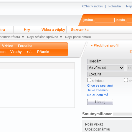
XChat v mobilu
|
Fotoalba
|
Náp
jméno
heslo
tra
Hry
Videa a vtípky
Seznamka
 administrátora
Najdi stálého správce
Najdi podle emailu
« Předchozí profil
Vzhled
Fotoalba
D
ost
Vztahy
+ / -
Přátelé
s fotkou
ch
Chce se seznámit
Je ve znamení
Na XChatu má
Smutnymilionar
Pošli vzkaz
Ulož poznámku