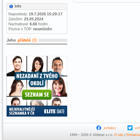
Info
Naposledy:
19.7.2026 15:29:17
Založen:
25.05.2024
Nachatoval:
6.66
hodin
Pozice v TOP:
neumístěn
Jeho
přátelé
(0)
xchatcz
xc
1999 – 2026 © 42ideas s.r.o.
O nás
|
Reklama