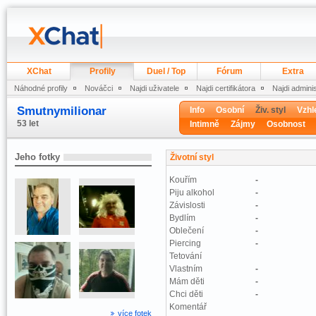
XChat
Profily
Duel / Top
Fórum
Extra
Náhodné profily
Nováčci
Najdi uživatele
Najdi certifikátora
Najdi admini
Smutnymilionar
Info
Osobní
Živ. styl
Vzhl
53 let
Intimně
Zájmy
Osobnost
Jeho fotky
Životní styl
Kouřím
-
Piju alkohol
-
Závislosti
-
Bydlím
-
Oblečení
-
Piercing
-
Tetování
Vlastním
-
Mám děti
-
Chci děti
-
Komentář
více fotek