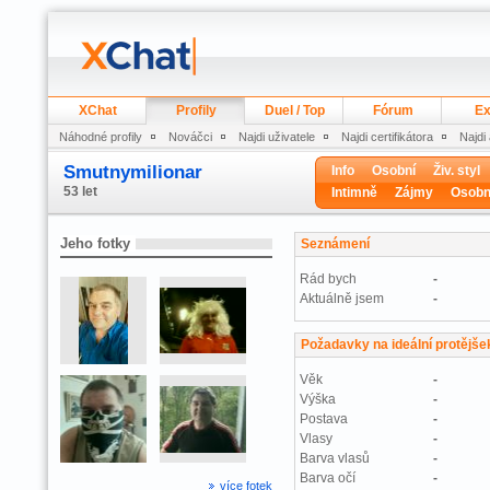
XChat
Profily
Duel / Top
Fórum
Ex
Náhodné profily
Nováčci
Najdi uživatele
Najdi certifikátora
Najdi
Smutnymilionar
Info
Osobní
Živ. styl
53 let
Intimně
Zájmy
Osobn
Jeho fotky
Seznámení
Rád bych
-
Aktuálně jsem
-
Požadavky na ideální protějše
Věk
-
Výška
-
Postava
-
Vlasy
-
Barva vlasů
-
Barva očí
-
více fotek