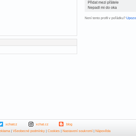
Přidat mezi přátele
Nepadl mi do oka
Není tento profil v pořádku?
Upozor
xchatcz
xchat.cz
blog
eklama
|
Všeobecné podmínky
|
Cookies
|
Nastavení soukromí
|
Nápověda