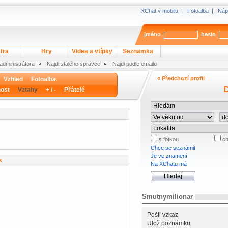
XChat v mobilu
|
Fotoalba
|
Náp
jméno
heslo
tra
Hry
Videa a vtípky
Seznamka
 administrátora
Najdi stálého správce
Najdi podle emailu
« Předchozí profil
Vzhled
Fotoalba
D
ost
Vztahy
+ / -
Přátelé
s fotkou
ch
Chce se seznámit
Je ve znamení
k
Na XChatu má
Smutnymilionar
Pošli vzkaz
Ulož poznámku