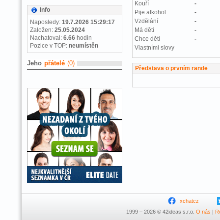
Kouří
-
Info
Pije alkohol
-
Vzdělání
-
Naposledy:
19.7.2026 15:29:17
Založen:
25.05.2024
Má děti
-
Nachatoval:
6.66
hodin
Chce děti
-
Pozice v TOP:
neumístěn
Vlastními slovy
Jeho
přátelé
(0)
Představa o prvním rande
xchatcz
1999 – 2026 © 42ideas s.r.o.
O nás
|
R