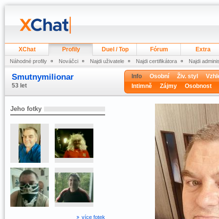
XChat
Profily
Duel / Top
Fórum
Extra
Náhodné profily
Nováčci
Najdi uživatele
Najdi certifikátora
Najdi admini
Smutnymilionar
Info
Osobní
Živ. styl
Vzhl
53 let
Intimně
Zájmy
Osobnost
Jeho fotky
více fotek