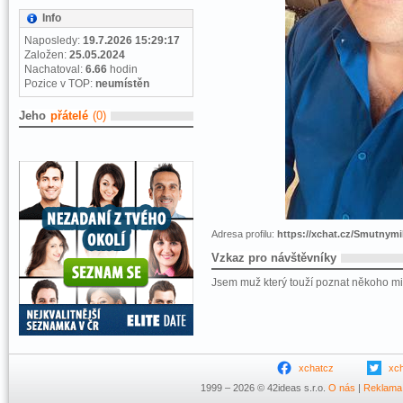
Info
Naposledy:
19.7.2026 15:29:17
Založen:
25.05.2024
Nachatoval:
6.66
hodin
Pozice v TOP:
neumístěn
Jeho
přátelé
(0)
Adresa profilu:
https://xchat.cz/Smutnymi
Vzkaz pro návštěvníky
Jsem muž který touží poznat někoho m
xchatcz
xc
1999 – 2026 © 42ideas s.r.o.
O nás
|
Reklama