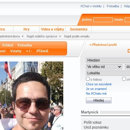
XChat v mobilu
|
Fotoalba
|
Náp
jméno
heslo
tra
Hry
Videa a vtípky
Seznamka
 administrátora
Najdi stálého správce
Najdi podle emailu
« Předchozí profil
Vzhled
Fotoalba
D
ost
Vztahy
+ / -
Přátelé
s fotkou
ch
Chce se seznámit
Je ve znamení
Na XChatu má
Martynick
Pošli vzkaz
Ulož poznámku