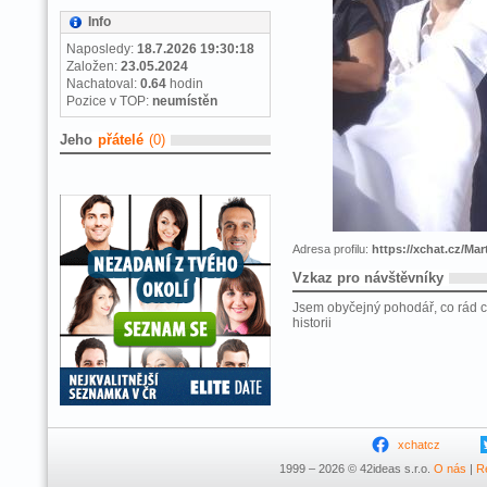
Info
Naposledy:
18.7.2026 19:30:18
Založen:
23.05.2024
Nachatoval:
0.64
hodin
Pozice v TOP:
neumístěn
Jeho
přátelé
(0)
Adresa profilu:
https://xchat.cz/Mar
Vzkaz pro návštěvníky
Jsem obyčejný pohodář, co rád ces
historii
xchatcz
1999 – 2026 © 42ideas s.r.o.
O nás
|
R