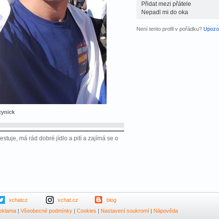
Přidat mezi přátele
Nepadl mi do oka
Není tento profil v pořádku?
Upozor
tynick
tuje, má rád dobré jídlo a pití a zajímá se o
xchatcz
xchat.cz
blog
eklama
|
Všeobecné podmínky
|
Cookies
|
Nastavení soukromí
|
Nápověda