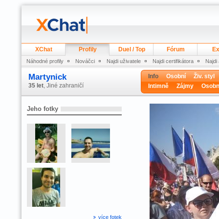
XChat
Profily
Duel / Top
Fórum
Ex
Náhodné profily
Nováčci
Najdi uživatele
Najdi certifikátora
Najdi
Martynick
Info
Osobní
Živ. styl
35 let
, Jiné zahraničí
Intimně
Zájmy
Osobn
Jeho fotky
více fotek