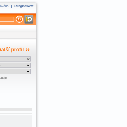
ověda
|
Zaregistrovat
alší profil
atuje