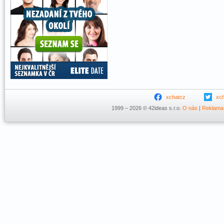
xchatcz
xc
1999 – 2026 © 42ideas s.r.o.
O nás
|
Reklama