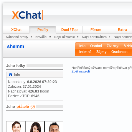
XChat
Profily
Duel / Top
Fórum
Extra
Náhodné profily
Nováčci
Najdi uživatele
Najdi certifikátora
Najdi admini
shemm
Info
Osobní
Živ. styl
Vzhl
Intimně
Zájmy
Osobnost
Jeho fotky
Nepřihlášený uživatel nemůže přidávat přá
Zpět na profil
Info
Naposledy:
6.8.2026 07:30:23
Založen:
27.01.2024
Nachatoval:
426.83
hodin
Pozice v TOP:
6946
Jeho
přátelé
(0)