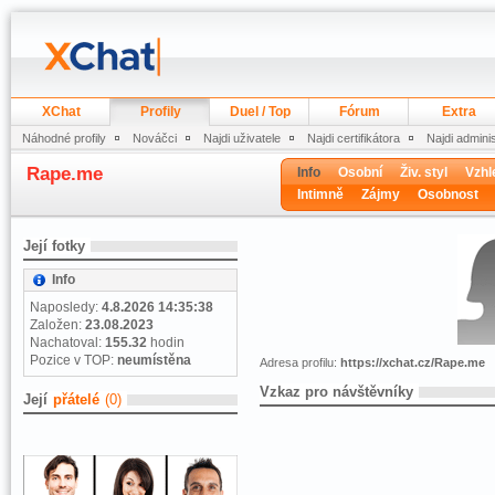
XChat
Profily
Duel / Top
Fórum
Extra
Náhodné profily
Nováčci
Najdi uživatele
Najdi certifikátora
Najdi admini
Rape.me
Info
Osobní
Živ. styl
Vzhl
Intimně
Zájmy
Osobnost
Její fotky
Info
Naposledy:
4.8.2026 14:35:38
Založen:
23.08.2023
Nachatoval:
155.32
hodin
Pozice v TOP:
neumístěna
Adresa profilu:
https://xchat.cz/Rape.me
Vzkaz pro návštěvníky
Její
přátelé
(0)