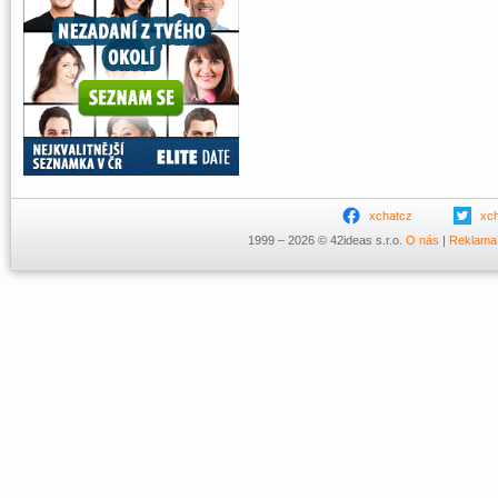
xchatcz
xc
1999 – 2026 © 42ideas s.r.o.
O nás
|
Reklama