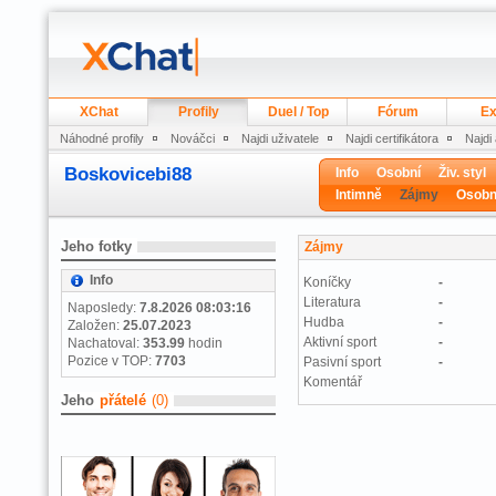
XChat
Profily
Duel / Top
Fórum
Ex
Náhodné profily
Nováčci
Najdi uživatele
Najdi certifikátora
Najdi
Boskovicebi88
Info
Osobní
Živ. styl
Intimně
Zájmy
Osobn
Jeho fotky
Zájmy
Info
Koníčky
-
Literatura
-
Naposledy:
7.8.2026 08:03:16
Hudba
-
Založen:
25.07.2023
Aktivní sport
-
Nachatoval:
353.99
hodin
Pozice v TOP:
7703
Pasivní sport
-
Komentář
Jeho
přátelé
(0)