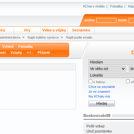
XChat v mobilu
|
Fotoalba
|
Náp
jméno
heslo
tra
Hry
Videa a vtípky
Seznamka
 administrátora
Najdi stálého správce
Najdi podle emailu
Vzhled
Fotoalba
D
ost
Vztahy
+ / -
Přátelé
s fotkou
ch
Chce se seznámit
Je ve znamení
Na XChatu má
Boskovicebi88
Pošli vzkaz
Ulož poznámku