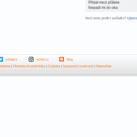
Přidat mezi přátele
Nepadl mi do oka
Není tento profil v pořádku?
Upozor
xchatcz
xchat.cz
blog
eklama
|
Všeobecné podmínky
|
Cookies
|
Nastavení soukromí
|
Nápověda