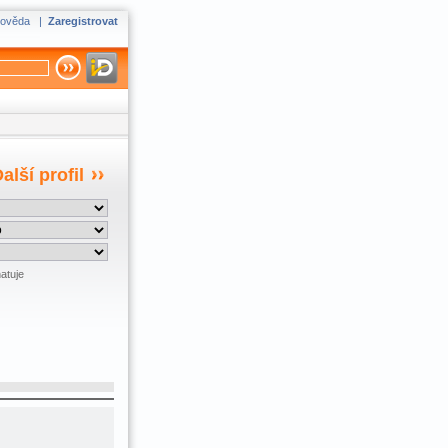
ověda
|
Zaregistrovat
alší profil
atuje