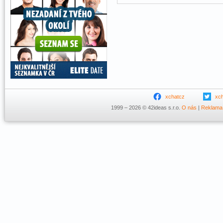
xchatcz
xc
1999 – 2026 © 42ideas s.r.o.
O nás
|
Reklama