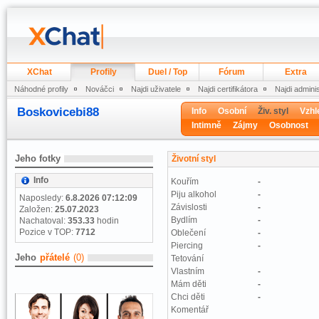
XChat
Profily
Duel / Top
Fórum
Extra
Náhodné profily
Nováčci
Najdi uživatele
Najdi certifikátora
Najdi admini
Boskovicebi88
Info
Osobní
Živ. styl
Vzhl
Intimně
Zájmy
Osobnost
Jeho fotky
Životní styl
Info
Kouřím
-
Piju alkohol
-
Naposledy:
6.8.2026 07:12:09
Závislosti
-
Založen:
25.07.2023
Bydlím
-
Nachatoval:
353.33
hodin
Pozice v TOP:
7712
Oblečení
-
Piercing
-
Jeho
přátelé
(0)
Tetování
Vlastním
-
Mám děti
-
Chci děti
-
Komentář