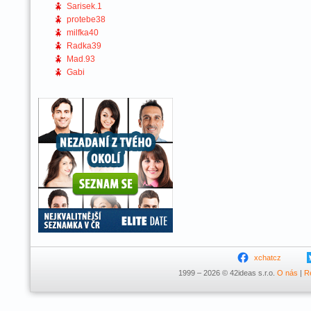
Sarisek.1
protebe38
milfka40
Radka39
Mad.93
Gabi
xchatcz
1999 – 2026 © 42ideas s.r.o.
O nás
|
R