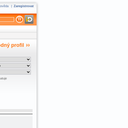
ověda
|
Zaregistrovat
dný profil
atuje