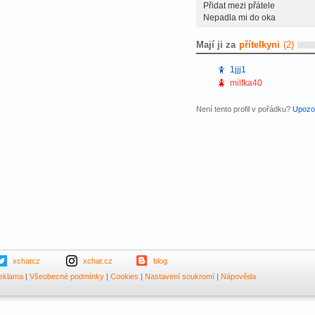
Přidat mezi přátele
Nepadla mi do oka
Mají ji za
přítelkyni
(2)
1jjj1
milfka40
Není tento profil v pořádku?
Upozor
xchatcz
xchat.cz
blog
eklama
|
Všeobecné podmínky
|
Cookies
|
Nastavení soukromí
|
Nápověda