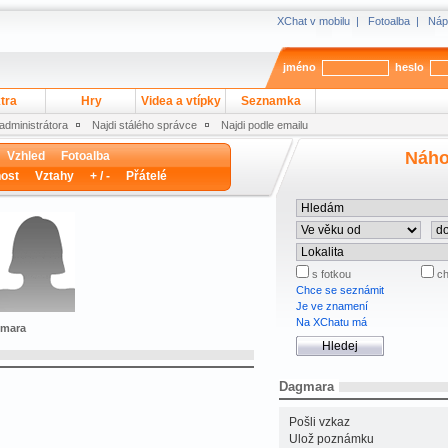
XChat v mobilu
|
Fotoalba
|
Náp
jméno
heslo
tra
Hry
Videa a vtípky
Seznamka
 administrátora
Najdi stálého správce
Najdi podle emailu
Náho
Vzhled
Fotoalba
ost
Vztahy
+ / -
Přátelé
s fotkou
ch
Chce se seznámit
Je ve znamení
Na XChatu má
gmara
Dagmara
Pošli vzkaz
Ulož poznámku