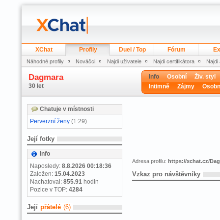
XChat
Profily
Duel / Top
Fórum
Ex
Náhodné profily
Nováčci
Najdi uživatele
Najdi certifikátora
Najdi
Dagmara
Info
Osobní
Živ. styl
30 let
Intimně
Zájmy
Osobn
Chatuje v místnosti
Perverzní ženy
(1:29)
Její fotky
Info
Adresa profilu:
https://xchat.cz/Da
Naposledy:
8.8.2026 00:18:36
Založen:
15.04.2023
Vzkaz pro návštěvníky
Nachatoval:
855.91
hodin
Pozice v TOP:
4284
Její
přátelé
(6)