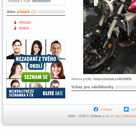
Pozice v TOP:
neumístěn
Jeho
přátelé
(2)
Obluda
Niiikiii
Adresa profilu:
https://xchat.cz/KOREN
Vzkaz pro návštěvníky
xchatcz
xc
1999 – 2026 © 42ideas s.r.o.
O nás
|
Reklama