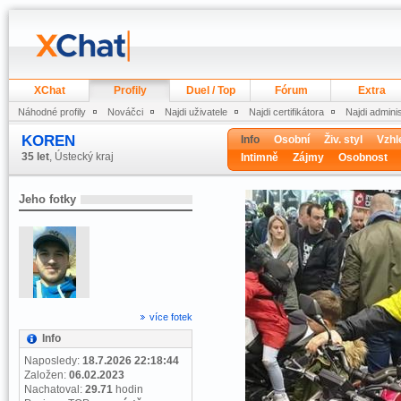
XChat
Profily
Duel / Top
Fórum
Extra
Náhodné profily
Nováčci
Najdi uživatele
Najdi certifikátora
Najdi admini
KOREN
Info
Osobní
Živ. styl
Vzhl
35 let
, Ústecký kraj
Intimně
Zájmy
Osobnost
Jeho fotky
více fotek
Info
Naposledy:
18.7.2026 22:18:44
Založen:
06.02.2023
Nachatoval:
29.71
hodin