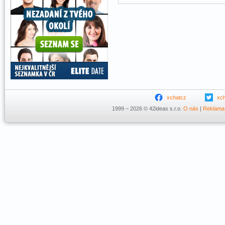
xchatcz
xc
1999 – 2026 © 42ideas s.r.o.
O nás
|
Reklama