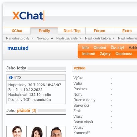
XChat
Profily
Duel / Top
Fórum
Extra
Náhodné profily
Nováčci
Najdi uživatele
Najdi certifikátora
Najdi admini
muzuted
Info
Osobní
Živ. styl
Vzhl
Intimně
Zájmy
Osobnost
Jeho fotky
Vzhled
Info
Výška
-
Váha
-
Naposledy:
30.7.2026 18:43:07
Postava
-
Založen:
10.12.2022
Nohy
-
Nachatoval:
134.10
hodin
Pozice v TOP:
neumístěn
Ruce a nehty
-
Barva očí
-
Jeho
přátelé
(0)
Zrak
-
Vlasy
-
Barva vlasů
-
Vousy
-
Komentář