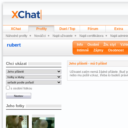
XChat
Profily
Duel / Top
Fórum
Extra
Náhodné profily
Nováčci
Najdi uživatele
Najdi certifikátora
Najdi admini
rubert
Info
Osobní
Živ. styl
Vzhl
Intimně
Zájmy
Osobnost
Chci ukázat
Jeho přátelé - má 0 přátel
Uživatel zatím nemá žádné přátele. Buď pr
nebo mu pošli vzkaz, třeba to budeš právě
s osobní fotkou
Jeho fotky