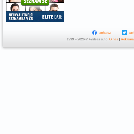
xchatcz
xc
1999 – 2026 © 42ideas s.r.o.
O nás
|
Reklama