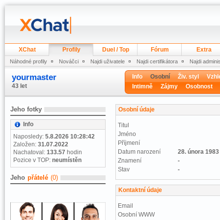
XChat
Profily
Duel / Top
Fórum
Extra
Náhodné profily
Nováčci
Najdi uživatele
Najdi certifikátora
Najdi admini
yourmaster
Info
Osobní
Živ. styl
Vzhl
43 let
Intimně
Zájmy
Osobnost
Jeho fotky
Osobní údaje
Info
Titul
Jméno
Naposledy:
5.8.2026 10:28:42
Příjmení
Založen:
31.07.2022
Datum narození
28. února 1983
Nachatoval:
133.57
hodin
Pozice v TOP:
neumístěn
Znamení
-
Stav
-
Jeho
přátelé
(0)
Kontaktní údaje
Email
Osobní WWW