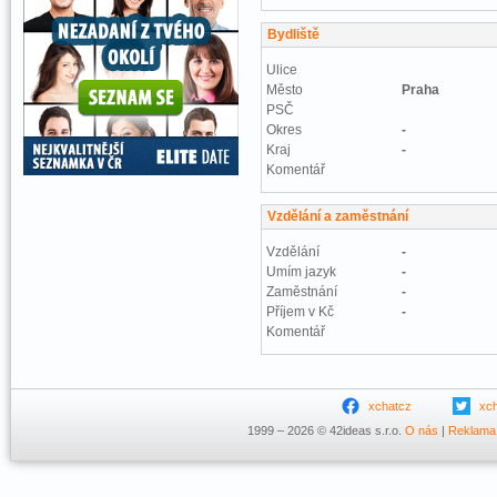
Bydliště
Ulice
Město
Praha
PSČ
Okres
-
Kraj
-
Komentář
Vzdělání a zaměstnání
Vzdělání
-
Umím jazyk
-
Zaměstnání
-
Příjem v Kč
-
Komentář
xchatcz
xc
1999 – 2026 © 42ideas s.r.o.
O nás
|
Reklama