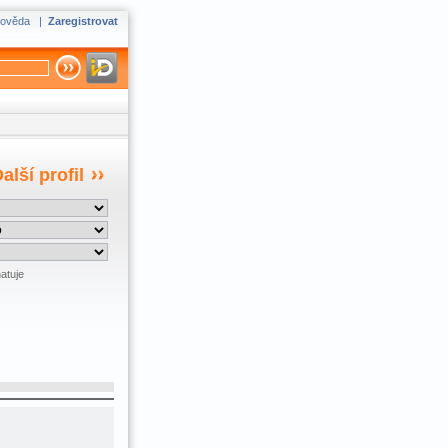
ověda
|
Zaregistrovat
alší profil
atuje