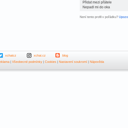
Přidat mezi přátele
Nepadl mi do oka
Není tento profil v pořádku?
Upozor
xchatcz
xchat.cz
blog
eklama
|
Všeobecné podmínky
|
Cookies
|
Nastavení soukromí
|
Nápověda