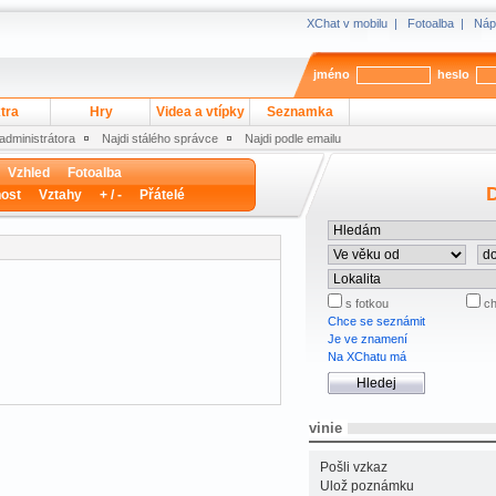
XChat v mobilu
|
Fotoalba
|
Náp
jméno
heslo
tra
Hry
Videa a vtípky
Seznamka
 administrátora
Najdi stálého správce
Najdi podle emailu
Vzhled
Fotoalba
D
ost
Vztahy
+ / -
Přátelé
s fotkou
ch
Chce se seznámit
Je ve znamení
Na XChatu má
vinie
Pošli vzkaz
Ulož poznámku