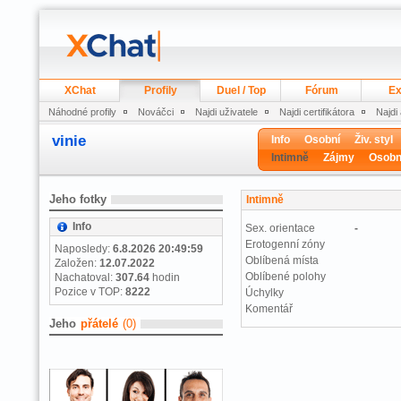
XChat
Profily
Duel / Top
Fórum
Ex
Náhodné profily
Nováčci
Najdi uživatele
Najdi certifikátora
Najdi
vinie
Info
Osobní
Živ. styl
Intimně
Zájmy
Osobn
Jeho fotky
Intimně
Info
Sex. orientace
-
Erotogenní zóny
Naposledy:
6.8.2026 20:49:59
Oblíbená místa
Založen:
12.07.2022
Oblíbené polohy
Nachatoval:
307.64
hodin
Pozice v TOP:
8222
Úchylky
Komentář
Jeho
přátelé
(0)