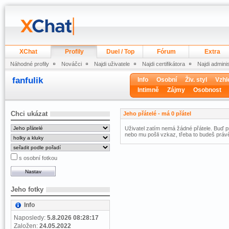
XChat
Profily
Duel / Top
Fórum
Extra
Náhodné profily
Nováčci
Najdi uživatele
Najdi certifikátora
Najdi admini
fanfulik
Info
Osobní
Živ. styl
Vzhl
Intimně
Zájmy
Osobnost
Chci ukázat
Jeho přátelé - má 0 přátel
Uživatel zatím nemá žádné přátele. Buď pr
nebo mu pošli vzkaz, třeba to budeš právě
s osobní fotkou
Jeho fotky
Info
Naposledy:
5.8.2026 08:28:17
Založen:
24.05.2022