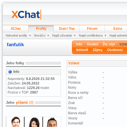
XChat
Profily
Duel / Top
Fórum
Extra
Náhodné profily
Nováčci
Najdi uživatele
Najdi certifikátora
Najdi admini
fanfulik
Info
Osobní
Živ. styl
Vzhl
Intimně
Zájmy
Osobnost
Jeho fotky
Vzhled
Info
Výška
-
Váha
-
Naposledy:
8.8.2026 21:32:55
Postava
-
Založen:
24.05.2022
Nohy
-
Nachatoval:
1229.26
hodin
Pozice v TOP:
2987
Ruce a nehty
-
Barva očí
-
Jeho
přátelé
(0)
Zrak
-
Vlasy
-
Barva vlasů
-
Vousy
-
Komentář