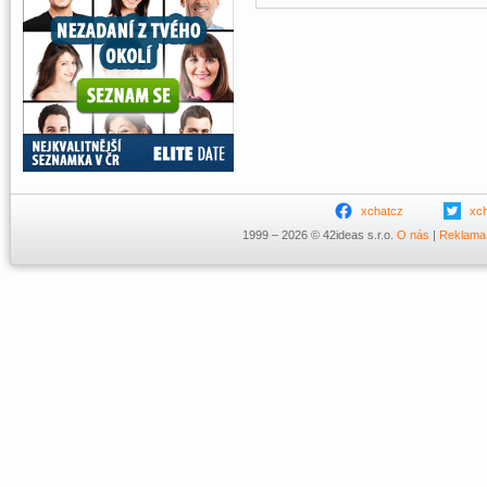
xchatcz
xc
1999 – 2026 © 42ideas s.r.o.
O nás
|
Reklama