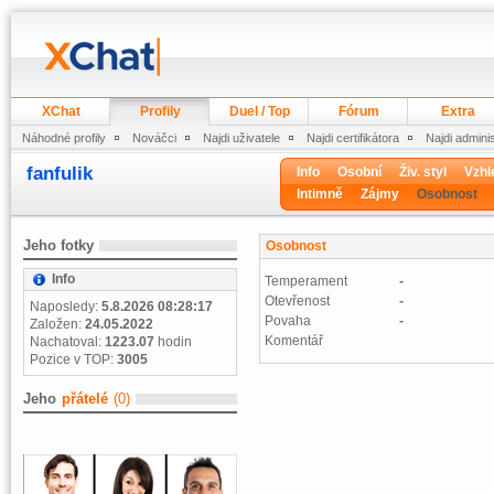
XChat
Profily
Duel / Top
Fórum
Extra
Náhodné profily
Nováčci
Najdi uživatele
Najdi certifikátora
Najdi admini
fanfulik
Info
Osobní
Živ. styl
Vzhl
Intimně
Zájmy
Osobnost
Jeho fotky
Osobnost
Info
Temperament
-
Otevřenost
-
Naposledy:
5.8.2026 08:28:17
Povaha
-
Založen:
24.05.2022
Komentář
Nachatoval:
1223.07
hodin
Pozice v TOP:
3005
Jeho
přátelé
(0)