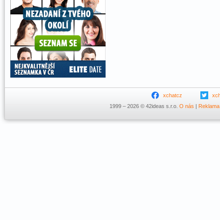
xchatcz
xc
1999 – 2026 © 42ideas s.r.o.
O nás
|
Reklama